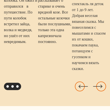
колобка. Он ожил и
рассказывает о
спектакль ля деток
отправился в
старике и очень
от 1 до 9 лет.
путешествие. По
вредной козе. Все
Добрая веселая
пути колобок
остальные козочки
вязаная сказка. Мы
встретил зайца,
были послушными,
повеселимся с
волка и медведя,
только эта одна
мышатами и спасем
но ушёл от них
капризничала
их от кошки,
невредимым.
постоянно.
покачаем паука,
потанцуем с
гусенком и
научимся вязать
сказки.