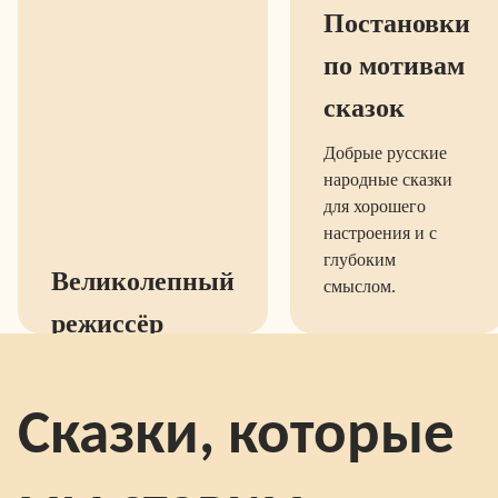
Постановки
по мотивам
сказок
Добрые русские
народные сказки
для хорошего
настроения и с
глубоким
Великолепный
смыслом.
режиссёр
Интересные и
увлекательные сказки,
Сказки, которые
которые ставит наш
режиссёр Ольга
Петровна