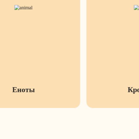
Еноты
Кр