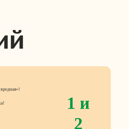
ий
вредная»!
1 и
ка!
2