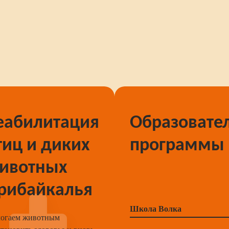
еабилитация
Образовате
тиц и диких
программы
ивотных
рибайкалья
Школа Волка
огаем животным