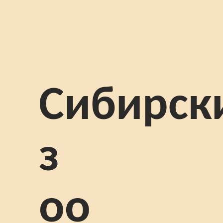
Сибирск
з
оо