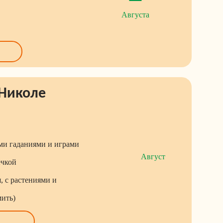
Августа
 Николе
ми гаданиями и играми
Август
ечкой
, с растениями и
мить)