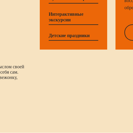
вос
обр
Интерактивные
экскурсии
Детские праздники
ыслом своей
себя сам.
вежонку,