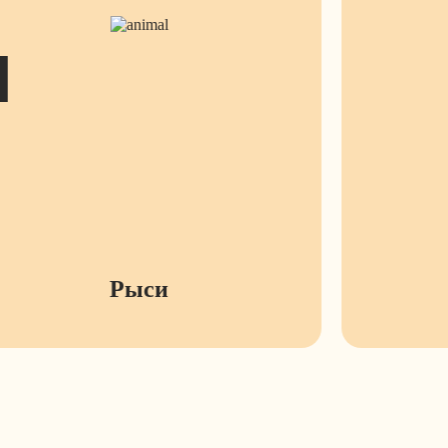
ы
Рыси