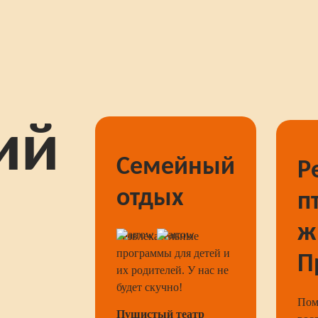
ий
Семейный
Р
отдых
п
ж
Развлекательные
программы для детей и
П
их родителей. У нас не
будет скучно!
Пом
Пушистый театр