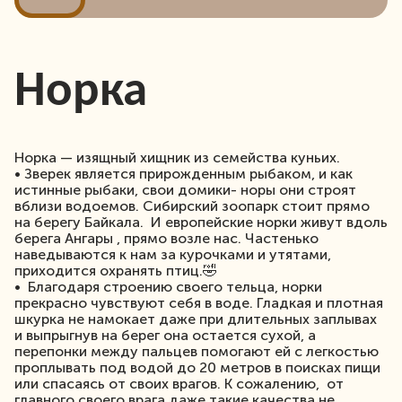
Норка
Норка — изящный хищник из семейства куньих.
• Зверек является прирожденным рыбаком, и как
истинные рыбаки, свои домики- норы они строят
вблизи водоемов. Сибирский зоопарк стоит прямо
на берегу Байкала. И европейские норки живут вдоль
берега Ангары , прямо возле нас. Частенько
наведываются к нам за курочками и утятами,
приходится охранять птиц.🤣
• Благодаря строению своего тельца, норки
прекрасно чувствуют себя в воде. Гладкая и плотная
шкурка не намокает даже при длительных заплывах
и выпрыгнув на берег она остается сухой, а
перепонки между пальцев помогают ей с легкостью
проплывать под водой до 20 метров в поисках пищи
или спасаясь от своих врагов. К сожалению, от
главного своего врага даже такие качества не