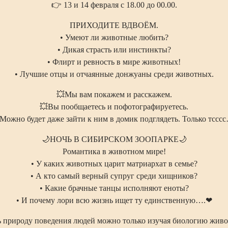
👉 13 и 14 февраля с 18.00 до 00.00.
ПРИХОДИТЕ ВДВОЁМ.
• Умеют ли животные любить?
• Дикая страсть или инстинкты?
• Флирт и ревность в мире животных!
• Лучшие отцы и отчаянные донжуаны среди животных.
💥Мы вам покажем и расскажем.
💥Вы пообщаетесь и пофотографируетесь.
Можно будет даже зайти к ним в домик подглядеть. Только тссс
🌙НОЧЬ В СИБИРСКОМ ЗООПАРКЕ🌙
Романтика в животном мире!
• У каких животных царит матриархат в семье?
• А кто самый верный супруг среди хищников?
• Какие брачные танцы исполняют еноты?
• И почему лори всю жизнь ищет ту единственную….❤
 природу поведения людей можно только изучая биологию жив