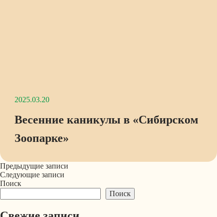
2025.03.20
Весенние каникулы в «Сибирском
Зоопарке»
Навигация
Предыдущие записи
Следующие записи
по
Поиск
записям
Поиск
Свежие записи